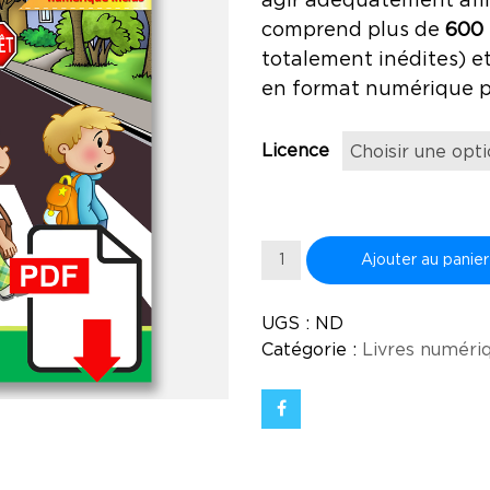
agir adéquatement afin
comprend plus de
600
totalement inédites) et
en format numérique pr
Licence
quantité
Ajouter au panier
de
Les
UGS :
ND
Pictogrammes
Catégorie :
Livres numéri
TOME
3