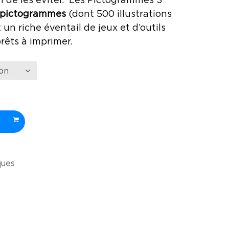
 de les éviter. Les Pictogrammes 3
 pictogrammes
(dont 500 illustrations
 un riche éventail de jeux et d’outils
êts à imprimer.
ques