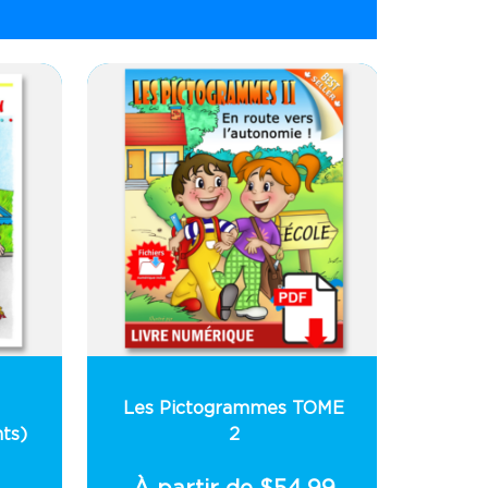
Les Pictogrammes TOME
ts)
2