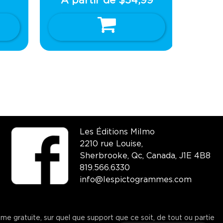
À partir de
$
54,99
Ce
Choix des options
produit
a
plusieurs
variations.
Les
options
peuvent
être
choisies
Les Éditions Milmo
sur
2210 rue Louise,
la
Sherbrooke, Qc, Canada, J1E 4B8
page
819.566.6330
du
info@lespictogrammes.com
produit
même gratuite, sur quel que support que ce soit, de tout ou partie