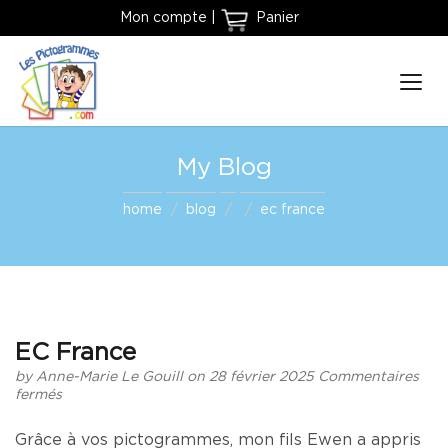
Mon compte
|
Panier
My Blog
home
blog
ec france
EC France
by
Anne-Marie Le Gouill
on 28 février 2025
Commentaires
sur
fermés
EC
France
Grâce à vos pictogrammes, mon fils Ewen a appris